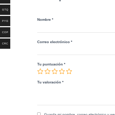
GTQ
Nombre
*
PYG
COP
Correo electrónico
*
CRC
Tu puntuación
*
Tu valoración
*
Guarda mi nombre, correo electrónico y we