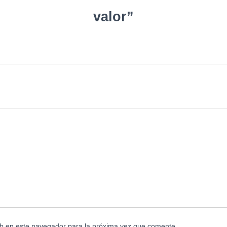
valor”
b en este navegador para la próxima vez que comente.