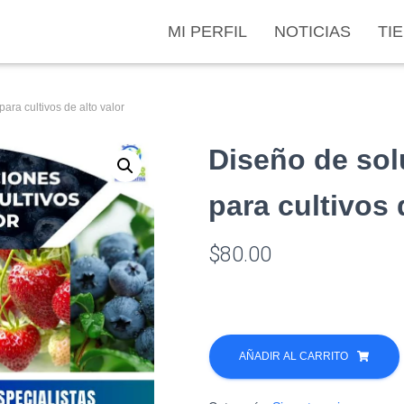
MI PERFIL
NOTICIAS
TI
para cultivos de alto valor
Diseño de sol
para cultivos 
$
80.00
Diseño
de
AÑADIR AL CARRITO
soluciones
nutritivas