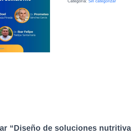
Categoría:
Sin categorizar
para
cultivos
de
alto
valor
cantidad
ar “Diseño de soluciones nutritiva