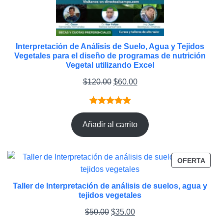
Interpretación de Análisis de Suelo, Agua y Tejidos
Vegetales para el diseño de programas de nutrición
Vegetal utilizando Excel
El
El
$
120.00
$
60.00
precio
precio
original
actual
Valorado
3
era:
es:
con
5.00
de
Añadir al carrito
$120.00.
$60.00.
5 en base
a
PRO
OFERTA
valoracione
EN
s de
OFE
clientes
Taller de Interpretación de análisis de suelos, agua y
tejidos vegetales
El
El
$
50.00
$
35.00