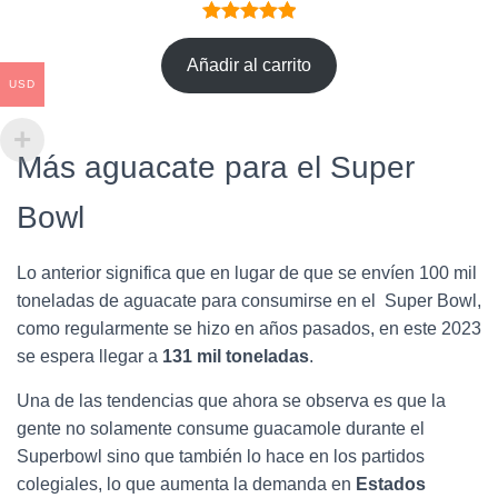
Valorado
1
con
5.00
de
Añadir al carrito
USD
5 en base
a
valoración
de un
Más aguacate para el Super
cliente
Bowl
Lo anterior significa que en lugar de que se envíen 100 mil
toneladas de aguacate para consumirse en el Super Bowl,
como regularmente se hizo en años pasados, en este 2023
se espera llegar a
131 mil toneladas
.
Una de las tendencias que ahora se observa es que la
gente no solamente consume guacamole durante el
Superbowl sino que también lo hace en los partidos
colegiales, lo que aumenta la demanda en
Estados