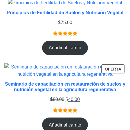
Principios de Fertilidad de Suelos y Nutrición Vegetal
$
75.00
Valorado
7
con
4.86
de
Añadir al carrito
5 en base
a
PRO
OFERTA
valoracione
EN
s de
OFE
clientes
Seminario de capacitación en restauración de suelos y
nutrición vegetal en la agricultura regenerativa
El
El
$
80.00
$
40.00
precio
precio
original
actual
Valorado
6
era:
es:
con
4.83
Añadir al carrito
$80.00.
$40.00.