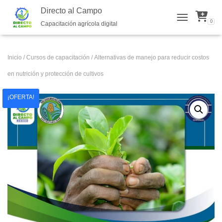
Directo al Campo
0
Capacitación agrícola digital
TOGGLE NAVI
Inicio
/
Cursos de capacitación
/ Alternativas de manejo para reducir costos
en nutrición y protección de cultivos
¡OFERTA!