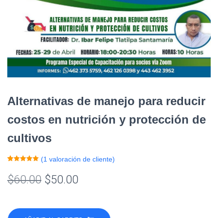
Alternativas de manejo para reducir
costos en nutrición y protección de
cultivos
(
1
valoración de cliente)
Valorado
1
con
5.00
de
El
El
$
60.00
$
50.00
5 en base
a
valoración
de un
precio
precio
cliente
Alternativas
original
actual