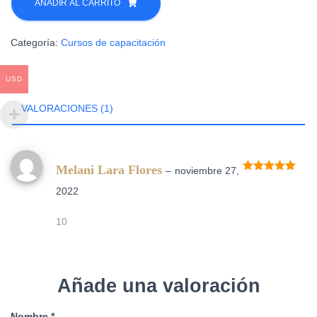
de
AÑADIR AL CARRITO
manejo
era:
es:
para
Categoría:
Cursos de capacitación
$60.00.
$50.00.
reducir
costos
en
USD
nutrición
VALORACIONES (1)
y
protección
de
cultivos
Melani Lara Flores
–
noviembre 27,
cantidad
Valorado
con
5
de 5
2022
10
Añade una valoración
Nombre
*