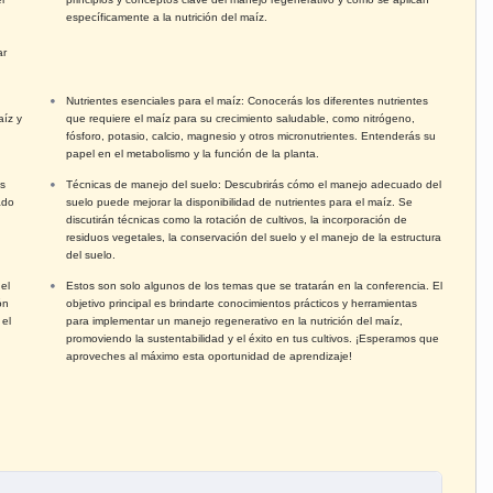
específicamente a la nutrición del maíz.
ar
Nutrientes esenciales para el maíz: Conocerás los diferentes nutrientes
aíz y
que requiere el maíz para su crecimiento saludable, como nitrógeno,
fósforo, potasio, calcio, magnesio y otros micronutrientes. Entenderás su
papel en el metabolismo y la función de la planta.
s
Técnicas de manejo del suelo: Descubrirás cómo el manejo adecuado del
ado
suelo puede mejorar la disponibilidad de nutrientes para el maíz. Se
discutirán técnicas como la rotación de cultivos, la incorporación de
residuos vegetales, la conservación del suelo y el manejo de la estructura
del suelo.
el
Estos son solo algunos de los temas que se tratarán en la conferencia. El
ón
objetivo principal es brindarte conocimientos prácticos y herramientas
 el
para implementar un manejo regenerativo en la nutrición del maíz,
promoviendo la sustentabilidad y el éxito en tus cultivos. ¡Esperamos que
aproveches al máximo esta oportunidad de aprendizaje!