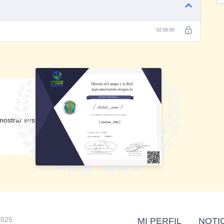
N DE MAÍZ» impartida por el Ing. Juan Rodríguez Jiménez!
e nuestra sala virtual. Al concluir la conferencia, les proporcionaremos un enlace
nstancia de participación. Les pedimos que estén atentos a las instrucciones que
02:08:00
tirá valiosos conocimientos sobre el manejo regenerativo en la nutrición del maíz.
aplicar los aprendizajes obtenidos en sus prácticas relacionadas con la nutrición del
. ¡Esperamos que disfruten y saquen el máximo provecho de este evento!
mostrar sus
ultura Regenerativa
Manejo regenerativo en la nutrición
25
de Aguacate
ar
abril 14, 2023
Entrada similar
2025
MI PERFIL
NOTI