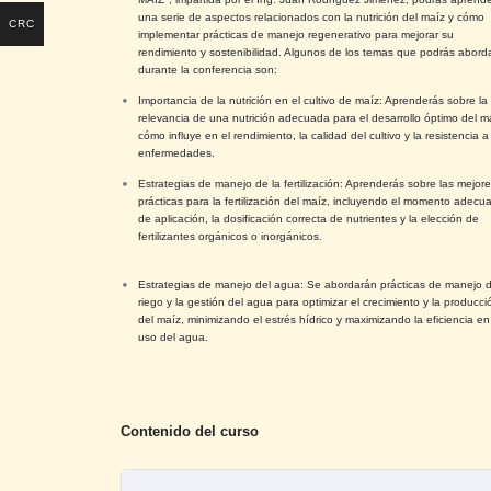
una serie de aspectos relacionados con la nutrición del maíz y cómo
CRC
implementar prácticas de manejo regenerativo para mejorar su
rendimiento y sostenibilidad. Algunos de los temas que podrás abord
durante la conferencia son:
Importancia de la nutrición en el cultivo de maíz: Aprenderás sobre la
relevancia de una nutrición adecuada para el desarrollo óptimo del m
cómo influye en el rendimiento, la calidad del cultivo y la resistencia a
enfermedades.
Estrategias de manejo de la fertilización: Aprenderás sobre las mejore
prácticas para la fertilización del maíz, incluyendo el momento adecu
de aplicación, la dosificación correcta de nutrientes y la elección de
fertilizantes orgánicos o inorgánicos.
Estrategias de manejo del agua: Se abordarán prácticas de manejo d
riego y la gestión del agua para optimizar el crecimiento y la producci
del maíz, minimizando el estrés hídrico y maximizando la eficiencia en
uso del agua.
Contenido del curso