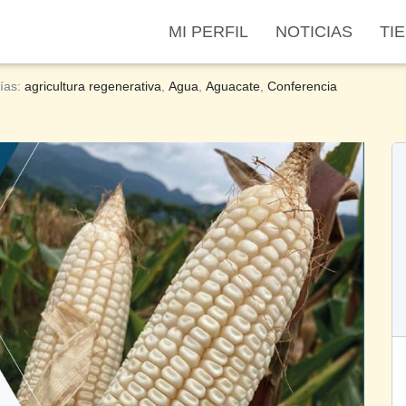
MI PERFIL
NOTICIAS
TI
E MAÍZ
ías:
agricultura regenerativa
,
Agua
,
Aguacate
,
Conferencia