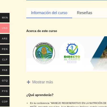
Información del curso
Reseñas
MXN
USD
Acerca de este curso
ARS
PEN
CLP
PAB
GTQ
Mostrar más
PYG
¿Qué aprenderás?
COP
En la conferencia "MANEJO REGENERATIVO EN LA NUTRICIÓN DE
MAÍZ", impartida por el Ing. Juan Rodríguez Jiménez, podrás aprende