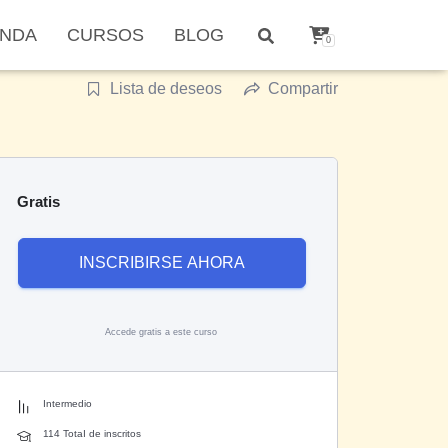
ENDA
CURSOS
BLOG
0
Lista de deseos
Compartir
Gratis
INSCRIBIRSE AHORA
Accede gratis a este curso
Intermedio
114 TotaI de inscritos